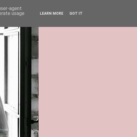
 user-agent
nerate usage
LEARN MORE
GOT IT