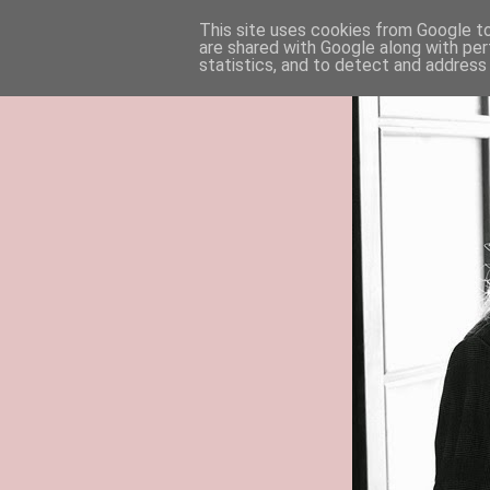
This site uses cookies from Google to 
are shared with Google along with per
statistics, and to detect and address