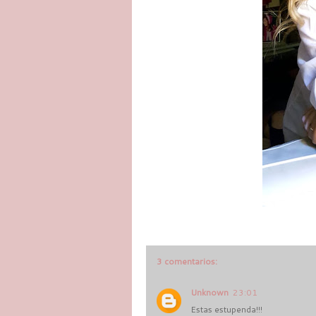
3 comentarios:
Unknown
23:01
Estas estupenda!!!