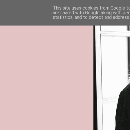
This site uses cookies from Google to 
are shared with Google along with per
statistics, and to detect and address