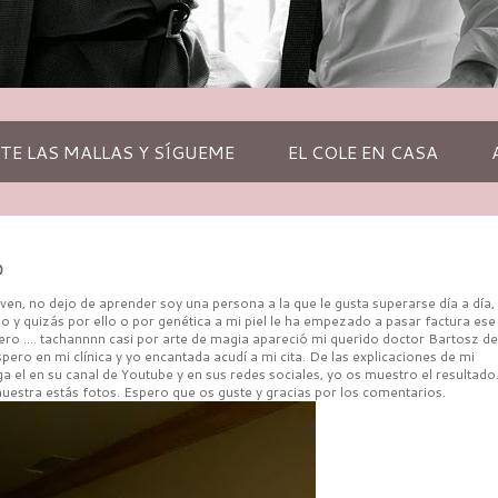
TE LAS MALLAS Y SÍGUEME
EL COLE EN CASA
O
ven, no dejo de aprender soy una persona a la que le gusta superarse día a día,
y quizás por ello o por genética a mi piel le ha empezado a pasar factura ese
ero .... tachannnn casi por arte de magia apareció mi querido doctor Bartosz de
espero en mi clínica y yo encantada acudí a mi cita. De las explicaciones de mi
 el en su canal de Youtube y en sus redes sociales, yo os muestro el resultado
uestra estás fotos. Espero que os guste y gracias por los comentarios.