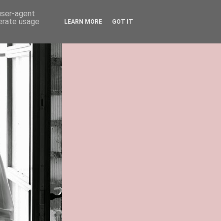
 user-agent
nerate usage
LEARN MORE
GOT IT