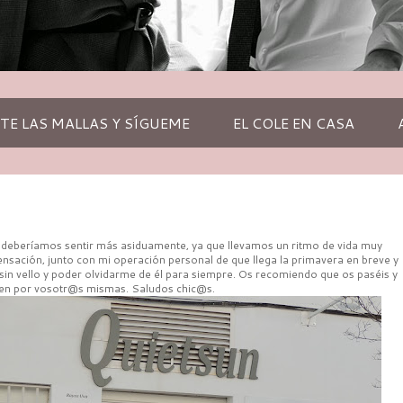
TE LAS MALLAS Y SÍGUEME
EL COLE EN CASA
e deberíamos sentir más asiduamente, ya que llevamos un ritmo de vida muy
nsación, junto con mi operación personal de que llega la primavera en breve y
 sin vello y poder olvidarme de él para siempre. Os recomiendo que os paséis y
en por vosotr@s mismas. Saludos chic@s.