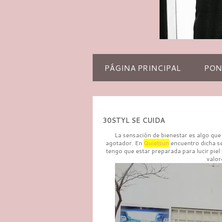
PÁGINA PRINCIPAL
PON
30STYL SE CUIDA
La sensación de bienestar es algo qu
agotador. En
Quietsun
encuentro dicha se
tengo que estar preparada para lucir piel
valor