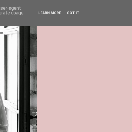
 user-agent
nerate usage
LEARN MORE
GOT IT