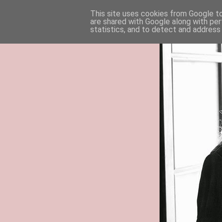
This site uses cookies from Google to 
are shared with Google along with per
statistics, and to detect and address