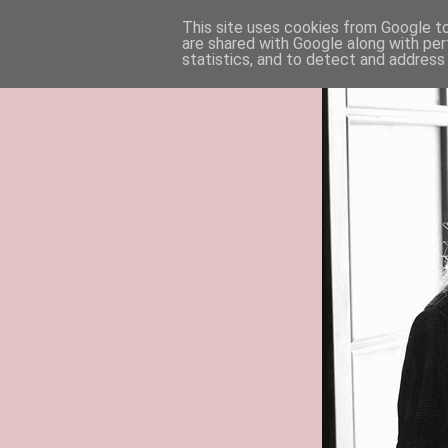
This site uses cookies from Google to 
are shared with Google along with per
statistics, and to detect and address