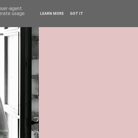
 user-agent
nerate usage
LEARN MORE
GOT IT