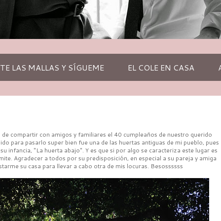
TE LAS MALLAS Y SÍGUEME
EL COLE EN CASA
e de compartir con amigos y familiares el 40 cumpleaños de nuestro querido
legido para pasarlo super bien fue una de las huertas antiguas de mi pueblo, pues
 infancia, "La huerta abajo". Y es que si por algo se caracteriza este lugar es
mite. Agradecer a todos por su predisposición, en especial a su pareja y amiga
restarme su casa para llevar a cabo otra de mis locuras. Besossssss