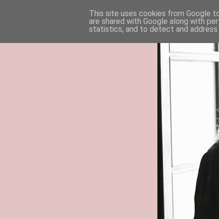
This site uses cookies from Google to 
are shared with Google along with per
statistics, and to detect and address