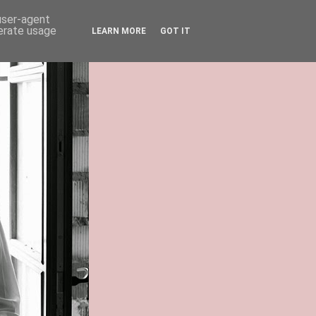
 user-agent
nerate usage
LEARN MORE
GOT IT