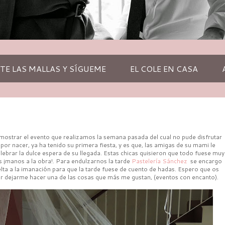
TE LAS MALLAS Y SÍGUEME
EL COLE EN CASA
 mostrar el evento que realizamos la semana pasada del cual no pude disfrutar
or nacer, ya ha tenido su primera fiesta, y es que, las amigas de su mami le
lebrar la dulce espera de su llegada. Estas chicas quisieron que todo fuese muy
s ¡manos a la obra!. Para endulzarnos la tarde
Pastelería Sánchez
se encargo
elta a la imanación para que la tarde fuese de cuento de hadas. Espero que os
por dejarme hacer una de las cosas que más me gustan, (eventos con encanto).