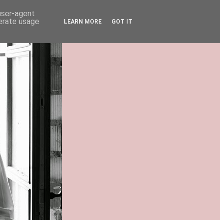
 user-agent
nerate usage
LEARN MORE
GOT IT