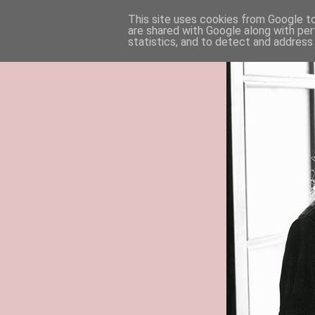
This site uses cookies from Google to 
are shared with Google along with per
statistics, and to detect and address