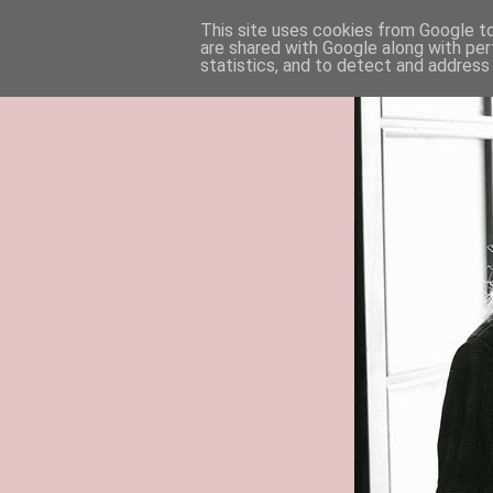
This site uses cookies from Google to 
are shared with Google along with per
statistics, and to detect and address