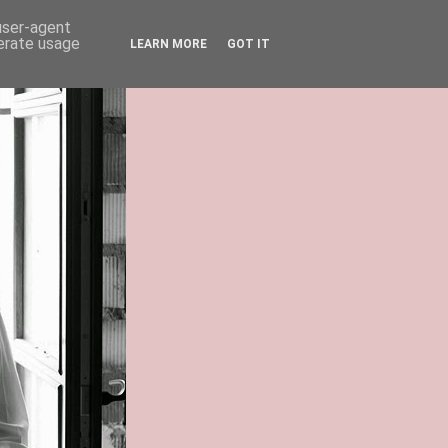
 user-agent
nerate usage
LEARN MORE
GOT IT