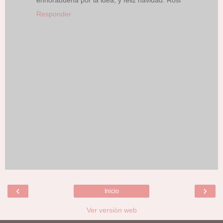
enhorabuena por la idea, y feliz navidad. Rosi
Responder
‹
›
Inicio
Ver versión web